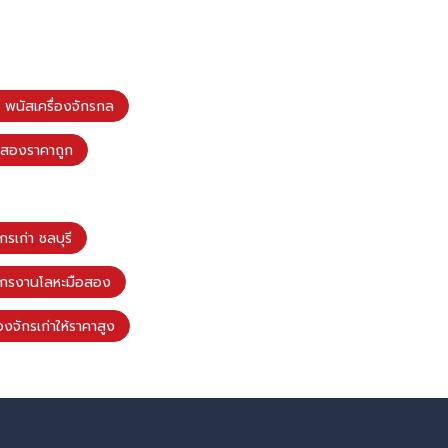
 พนัสเครื่องจักรกล
ือสองราคาถูก
กรเก่า ชลบุรี
งจักรงานโลหะมือสอง
องจักรเก่าให้ราคาสูง