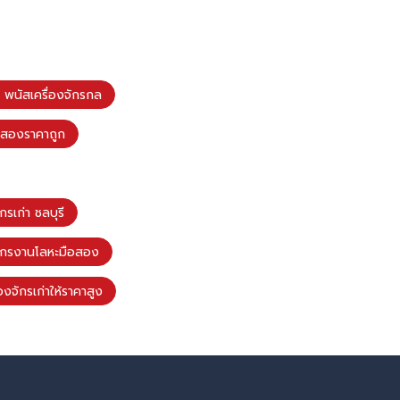
 พนัสเครื่องจักรกล
ือสองราคาถูก
กรเก่า ชลบุรี
งจักรงานโลหะมือสอง
องจักรเก่าให้ราคาสูง